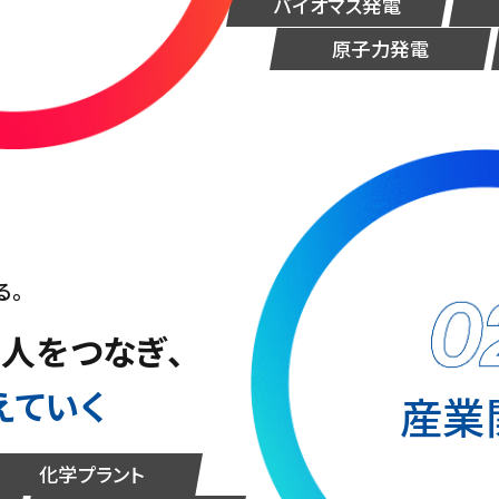
バイオマス発電
原子力発電
、
る。
人をつなぎ、
えていく
産業
化学プラント