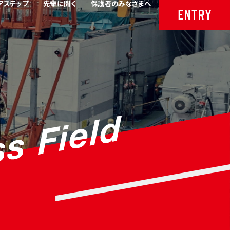
アステップ
先輩に聞く
保護者のみなさまへ
える制度
仕事
要