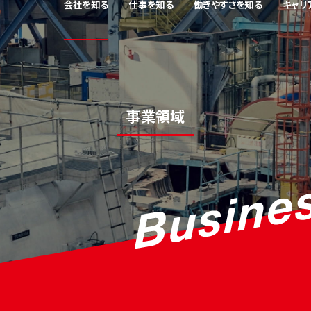
会社を知る
仕事を知る
働きやすさを知る
キャリ
事業領域
をささえる福利厚生
つくる仕事
企業理念
先輩社員インタビュー
キャリアステップ
働き方をささえる制度
たもつ仕事
事業領域
若手社員に聞いてみた！
人財育成制度
住環境をささ
ささえる
会社概