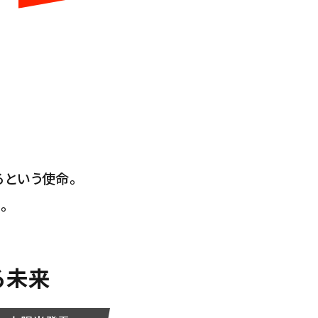
るという使命。
。
る未来